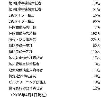
第2種冷凍機械責任者
18名
第3種冷凍機械責任者
57名
1級ボイラー技士
16名
2級ボイラー技士
96名
危険物取扱者甲種
7名
危険物取扱者乙種
192名
防火・防災管理者
224名
消防設備士甲種
62名
消防設備士乙種
110名
防火対象物点検資格者
17名
防災管理点検資格者
3名
建築設備検査員資格者
11名
特定建築物調査員
10名
ビルクリーニング技能士
8名
警備員指導教育責任者
12名
（2026年4月1日現在）